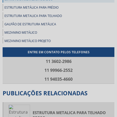
ESTRUTURA METÁLICA PARA PRÉDIO
ESTRUTURA METALICA PARA TELHADO
GALPÃO DE ESTRUTURA METÁLICA
MEZANINO METÁLICO
MEZANINO METÁLICO PROJETO
PASSARELA METÁLICA
ENTRE EM CONTATO PELOS TELEFONES
PRÉDIO COMERCIAL ESTRUTURA METÁLICA
11 3602-2986
PRÉDIO ESTRUTURA METÁLICA
11 99966-2552
PROJETO DE ESTRUTURA METÁLICA
11 94035-4660
PROJETO DE ESTRUTURA METÁLICA PARA GALPÃO
RAMPA ESTRUTURA METÁLICA
PUBLICAÇÕES RELACIONADAS
REFORÇO ESTRUTURAL COM VIGA I
REFORÇO ESTRUTURAL COM VIGA METÁLICA
ESTRUTURA METALICA PARA TELHADO
COBERTURA EM ESTRUTURA METÁLICA PREÇO