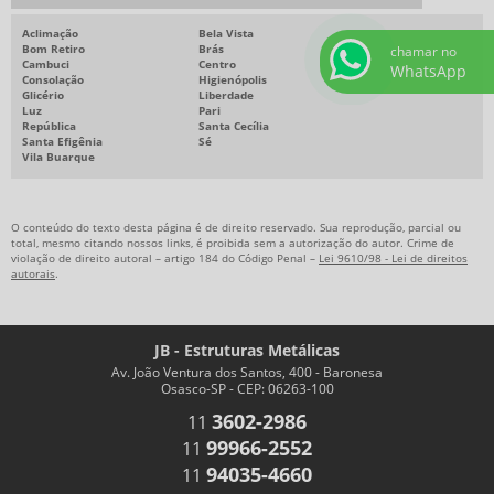
Aclimação
Bela Vista
Bom Retiro
Brás
chamar no
Cambuci
Centro
WhatsApp
Consolação
Higienópolis
Glicério
Liberdade
Luz
Pari
República
Santa Cecília
Santa Efigênia
Sé
Vila Buarque
O conteúdo do texto desta página é de direito reservado. Sua reprodução, parcial ou
total, mesmo citando nossos links, é proibida sem a autorização do autor. Crime de
violação de direito autoral – artigo 184 do Código Penal –
Lei 9610/98 - Lei de direitos
autorais
.
JB - Estruturas Metálicas
Av. João Ventura dos Santos, 400 - Baronesa
Osasco-SP - CEP: 06263-100
3602-2986
11
99966-2552
11
94035-4660
11