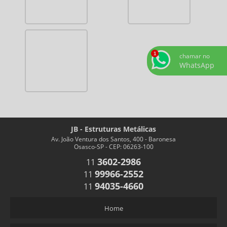
chamar no
WhatsApp
JB - Estruturas Metálicas
Av. João Ventura dos Santos, 400 - Baronesa
Osasco-SP - CEP: 06263-100
3602-2986
11
99966-2552
11
94035-4660
11
Home